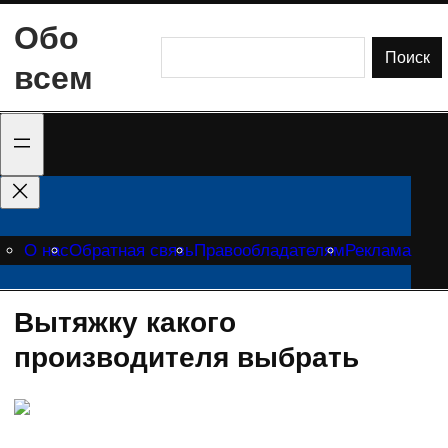
Перейти
Обо
к
Поиск
Поиск
всем
содержимому
О нас
Обратная связь
Правообладателям
Реклама
Вытяжку какого
производителя выбрать