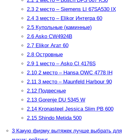
2.2
1 место – Bosch DFS 067 K50
2.3
2 место – Siemens LI 67SA530 IX
2.4
3 место – Elikor Интегра 60
2.5
Купольные (каминные)
2.6
Asko CW4924B
2.7
Elikor Агат 60
2.8
Островные
2.9
1 место – Asko CI 4176S
2.10
2 место – Hansa OWC 4778 IH
2.11
3 место – Maunfeld Harbour 90
2.12
Подвесные
2.13
Gorenje DU 5345 W
2.14
Kronasteel Jessica Slim PB 600
2.15
Shindo Metida 500
3
Какую фирму вытяжек лучше выбрать для
кухни: рейтинг