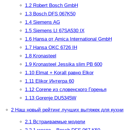
1.2
Robert Bosch GmbH
1.3
Bosch DFS 067K50
1.4
Siemens AG
1.5
Siemens LI 67SA530 IX
1.6
Hansa от Amica International GmbH
1.7
Hansa OKC 6726 IH
1.8
Kronasteel
1.9
Kronasteel Jessika slim PB 600
1.10
Elmat + Korall равно Elkor
1.11
Elikor Интегра 60
1.12
Corene из словенского Горенья
1.13
Gorenje DU5345W
2
Наш новый рейтинг лучших вытяжек для кухни
2.1
Встраиваемые модели