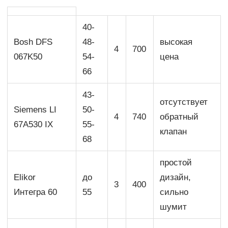
40-
Bosh DFS
48-
высокая
4
700
067K50
54-
цена
66
43-
отсутствует
Siemens LI
50-
4
740
обратный
67A530 IX
55-
клапан
68
простой
Elikor
до
дизайн,
3
400
Интегра 60
55
сильно
шумит