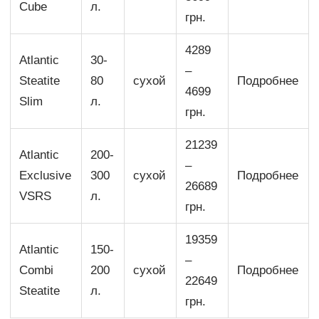
Cube
л.
грн.
4289
Atlantic
30-
–
Steatite
80
сухой
Подробнее
4699
Slim
л.
грн.
21239
Atlantic
200-
–
Exclusive
300
сухой
Подробнее
26689
VSRS
л.
грн.
19359
Atlantic
150-
–
Combi
200
сухой
Подробнее
22649
Steatite
л.
грн.