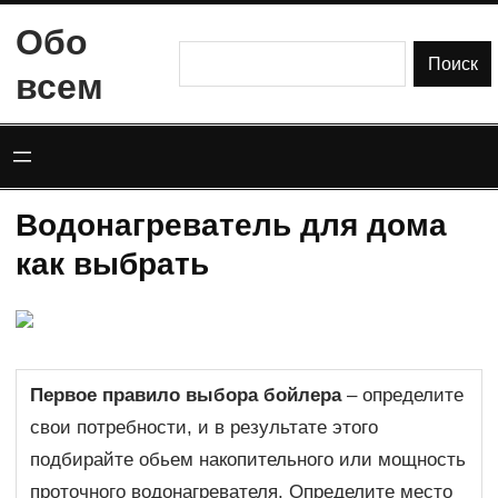
Перейти
Обо
к
Поиск
Поиск
всем
содержимому
Водонагреватель для дома
как выбрать
Первое правило выбора бойлера
– определите
свои потребности, и в результате этого
подбирайте обьем накопительного или мощность
проточного водонагревателя. Определите место