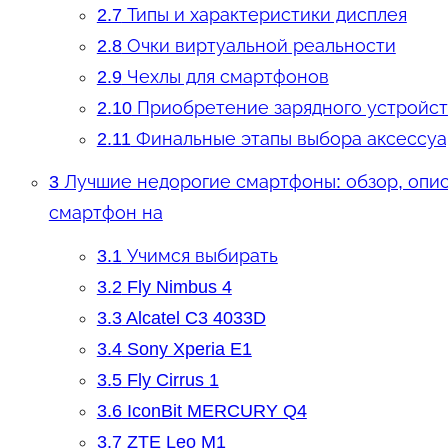
2.7
Типы и характеристики дисплея
2.8
Очки виртуальной реальности
2.9
Чехлы для смартфонов
2.10
Приобретение зарядного устройст
2.11
Финальные этапы выбора аксессу
3
Лучшие недорогие смартфоны: обзор, опис
смартфон на
3.1
Учимся выбирать
3.2
Fly Nimbus 4
3.3
Alcatel C3 4033D
3.4
Sony Xperia E1
3.5
Fly Cirrus 1
3.6
IconBit MERCURY Q4
3.7
ZTE Leo M1