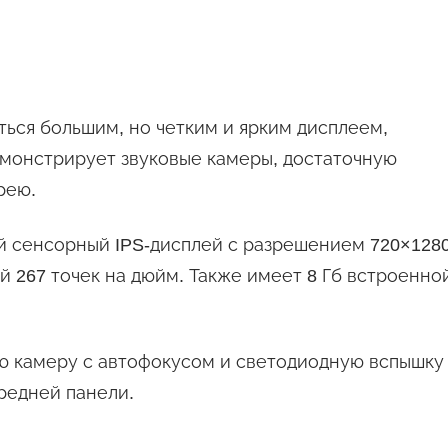
ться большим, но четким и ярким дисплеем,
онстрирует звуковые камеры, достаточную
рею.
 сенсорный IPS-дисплей с разрешением 720×128
й 267 точек на дюйм. Также имеет 8 Гб встроенно
ю камеру с автофокусом и светодиодную вспышку
редней панели.