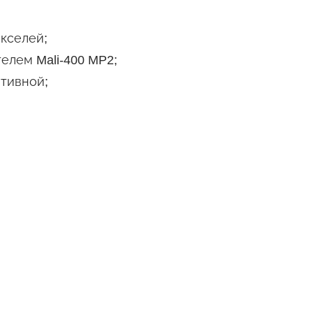
кселей;
елем Mali-400 MP2;
ативной;