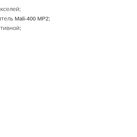
кселей;
тель Mali-400 MP2;
ативной;