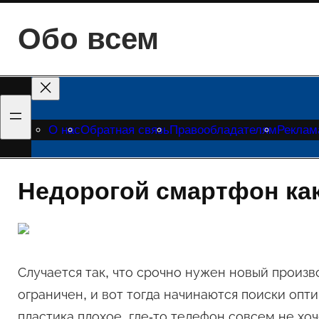
Перейти
Обо всем
к
содержимому
О нас
Обратная связь
Правообладателям
Реклам
Недорогой смартфон ка
Случается так, что срочно нужен новый произ
ограничен, и вот тогда начинаются поиски опт
пластика плохое, где-то телефон совсем не хо