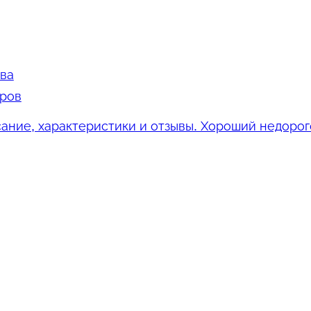
ва
аров
ание, характеристики и отзывы. Хороший недоро