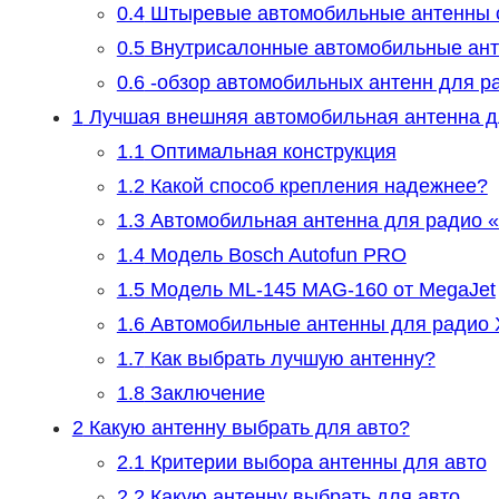
0.4
Штыревые автомобильные антенны с
0.5
Внутрисалонные автомобильные ан
0.6
-обзор автомобильных антенн для р
1
Лучшая внешняя автомобильная антенна д
1.1
Оптимальная конструкция
1.2
Какой способ крепления надежнее?
1.3
Автомобильная антенна для радио 
1.4
Модель Bosch Autofun PRO
1.5
Модель ML-145 MAG-160 от MegaJet
1.6
Автомобильные антенны для радио X-
1.7
Как выбрать лучшую антенну?
1.8
Заключение
2
Какую антенну выбрать для авто?
2.1
Критерии выбора антенны для авто
2.2
Какую антенну выбрать для авто