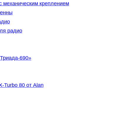
 механическим креплением
тенны
адио
ля радио
«Триада-690»
Turbo 80 от Alan