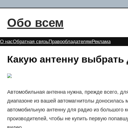
Перейти
к
Обо всем
содержимому
О нас
Обратная связь
Правообладателям
Реклама
Какую антенну выбрать 
Автомобильная антенна нужна, прежде всего, для
диапазоне из вашей автомагнитолы доносилась му
автомобильную антенну для радио из большого 
производителей, чтобы не купить первую попавш
видео.