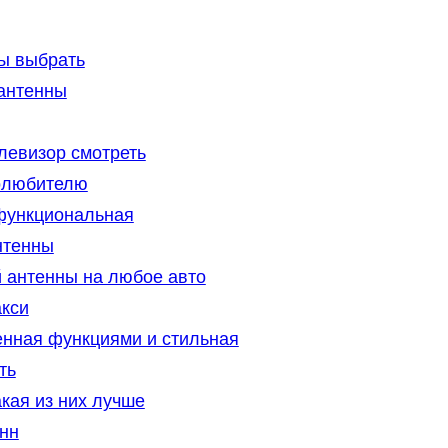
ы выбрать
антенны
елевизор смотреть
иолюбителю
 функциональная
нтенны
 антенны на любое авто
акси
енная функциями и стильная
ть
кая из них лучше
нн