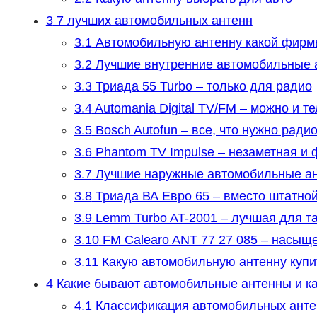
3
7 лучших автомобильных антенн
3.1
Автомобильную антенну какой фирм
3.2
Лучшие внутренние автомобильные 
3.3
Триада 55 Turbo – только для радио
3.4
Automania Digital TV/FM – можно и т
3.5
Bosch Autofun – все, что нужно рад
3.6
Phantom TV Impulse – незаметная и
3.7
Лучшие наружные автомобильные а
3.8
Триада ВА Евро 65 – вместо штатной
3.9
Lemm Turbo AT-2001 – лучшая для т
3.10
FM Calearo ANT 77 27 085 – насыщ
3.11
Какую автомобильную антенну купи
4
Какие бывают автомобильные антенны и ка
4.1
Классификация автомобильных анте