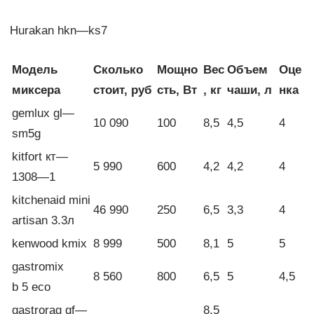
Hurakan hkn—ks7
Модель
Сколько
Мощно
Вес
Объем
Оце
миксера
стоит, руб
сть, Вт
, кг
чаши, л
нка
gemlux gl—
10 090
100
8,5
4,5
4
sm5g
kitfort кт—
5 990
600
4,2
4,2
4
1308—1
kitchenaid mini
46 990
250
6,5
3,3
4
artisan 3.3л
kenwood kmix
8 999
500
8,1
5
5
gastromix
8 560
800
6,5
5
4,5
b 5 eco
gastrorag qf—
8,5