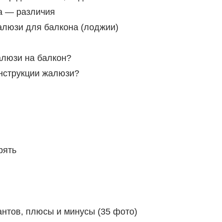
а — различия
алюзи для балкона (лоджии)
алюзи на балкон?
онструкции жалюзи?
рять
нтов, плюсы и минусы (35 фото)