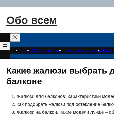
Перейти
к
Обо всем
содержимому
О нас
Обратная связь
Правообладателям
Рекл
Какие жалюзи выбрать д
балконе
Жалюзи для балконов: характеристики моде
Как подобрать жалюзи под остекление балк
Жалюзи на балкон. Какие модели лучше – об