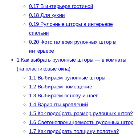
0.17
В интерьере гостиной
0.18
Для кухни
0.19
Рулонные шторы в интерьере
спальни
0.20
Фото галерея рулонных штор в
интерьере
1
Как выбрать рулонные шторы — в комнаты
(на пластиковые окна)
1.1
Выбираем рулонные шторы
1.2
Выбираем помещение
1.3
Выбираем основу и цвет
1.4
Варианты креплений
1.5
Как подобрать размер рулонных штор?
1.6
Светонепроницаемость рулонных штор
1.7
Как подобрать толщину полотна?