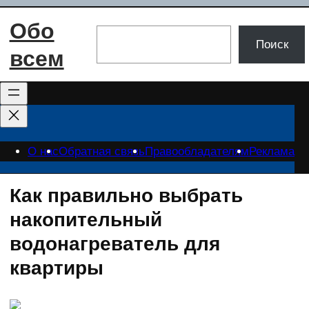
Перейти
Обо
к
Поиск
Поиск
содержимому
всем
О нас
Обратная связь
Правообладателям
Реклама
Как правильно выбрать
накопительный
водонагреватель для
квартиры