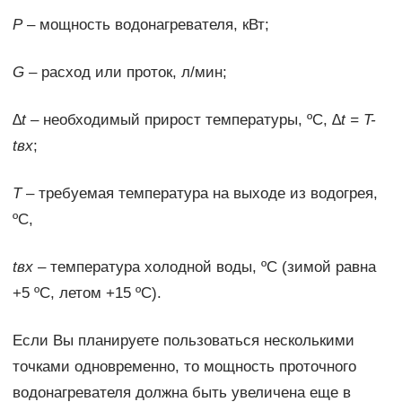
P
– мощность водонагревателя, кВт;
G
– расход или проток, л/мин;
∆t
– необходимый прирост температуры, ºС,
∆t = T-
t
вх
;
Т
– требуемая температура на выходе из водогрея,
ºС,
t
вх
– температура холодной воды, ºС (зимой равна
+5 ºС, летом +15 ºС).
Если Вы планируете пользоваться несколькими
точками одновременно, то мощность проточного
водонагревателя должна быть увеличена еще в