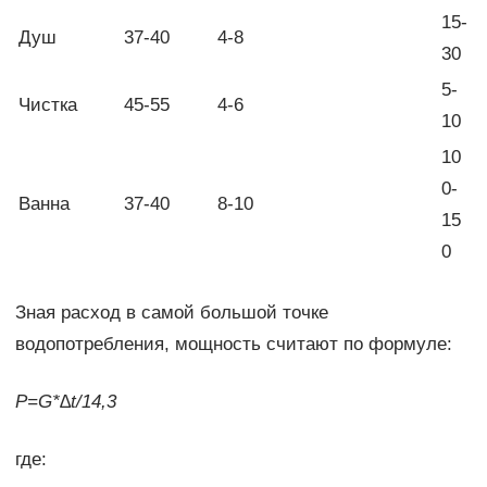
15-
Душ
37-40
4-8
30
5-
Чистка
45-55
4-6
10
10
0-
Ванна
37-40
8-10
15
0
Зная расход в самой большой точке
водопотребления, мощность считают по формуле:
P=G*∆t/14,3
где: