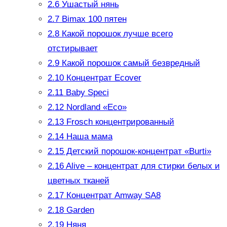
2.6
Ушастый нянь
2.7
Bimax 100 пятен
2.8
Какой порошок лучше всего
отстирывает
2.9
Какой порошок самый безвредный
2.10
Концентрат Ecover
2.11
Baby Speci
2.12
Nordland «Eco»
2.13
Frosch концентрированный
2.14
Наша мама
2.15
Детский порошок-концентрат «Burti»
2.16
Alive – концентрат для стирки белых и
цветных тканей
2.17
Концентрат Amway SA8
2.18
Garden
2.19
Няня