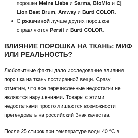
порошки
Meine L
iebe
и
S
arma
,
BioMio
и
C
j
L
ion Beat Drum
,
Amway
и
Burti
C
OLOR
.
С
ржавчиной
лучше других порошков
справляются
P
ersil
и
B
urti COLOR
.
ВЛИЯНИЕ ПОРОШКА НА ТКАНЬ: МИФ
ИЛИ РЕАЛЬНОСТЬ?
Любопытные факты дало исследование влияния
порошка на ткань постиранной вещи. Сразу
отметим, что все перечисленные недостатки не
являются нарушениями. Товары с этими
недостатками просто лишаются возможности
претендовать на российский Знак качества.
После 25 стирок при температуре воды 40 °C в