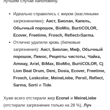
лучшем случае наполовину.
Идеально справились с жиром (масляными
загрязнениями):
Аист, Биолан, Капель,
Обычный порошок,
BioMio
,
Burti
COLOR
,
Ecover
,
Free
time
,
Frosch
,
Reflect
и
Sarma
.
Отлично удалили кровь (белковые
загрязнения):
Аист, Биолан, Миф, Обычный
порошок, Пемос, Рецепты чистоты, Чайка,
Amway
,
Ariel
,
BiMax
,
BioMio
,
Burti
COLOR
, Cj
L
ion
B
eat
D
rum,
Deni
,
Dosia
,
Ecover
,
Free
time
,
Frosch
,
Losk
color
,
Meine
Liebe
,
Persil
, Reflect,
Sarma
,
Sorti
и
Tide
.
Хуже всего отстирали жир
Econel
и
Meine
Liebe
(отстирали загрязнение только на 28 %),
Луч