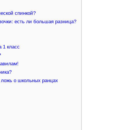
ческой спинкой?
очки: есть ли большая разница?
 1 класс
?
равилам!
ника?
и ложь о школьных ранцах