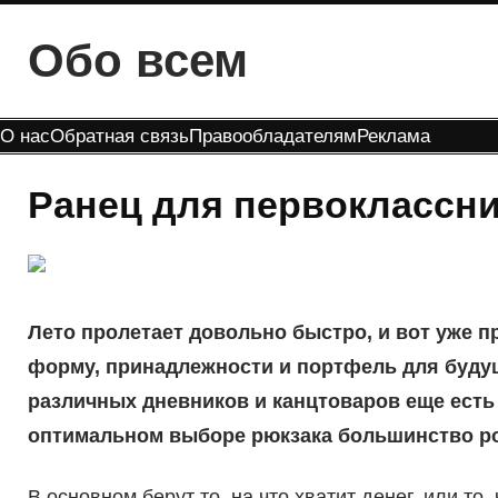
Перейти
Обо всем
к
содержимому
О нас
Обратная связь
Правообладателям
Реклама
Ранец для первоклассни
Лето пролетает довольно быстро, и вот уже 
форму, принадлежности и портфель для будущ
различных дневников и канцтоваров еще есть 
оптимальном выборе рюкзака большинство ро
В основном берут то, на что хватит денег, или то