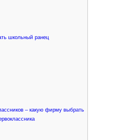
ать школьный ранец
лассников – какую фирму выбрать
ервоклассника