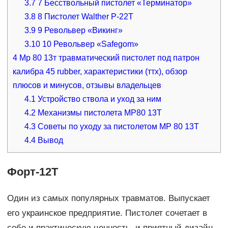
3.7
7 Бесствольный пистолет «Терминатор»
3.8
8 Пистолет Walther P-22T
3.9
9 Револьвер «Викинг»
3.10
10 Револьвер «Safegom»
4
Мр 80 13т травматический пистолет под патрон
калибра 45 rubber, характеристики (ттх), обзор
плюсов и минусов, отзывы владельцев
4.1
Устройство ствола и уход за ним
4.2
Механизмы пистолета МР80 13Т
4.3
Советы по уходу за пистолетом МР 80 13Т
4.4
Вывод
Форт-12Т
Один из самых популярных травматов. Выпускает
его украинское предприятие. Пистолет сочетает в
себе и практическую ценность, и приятный дизайн.