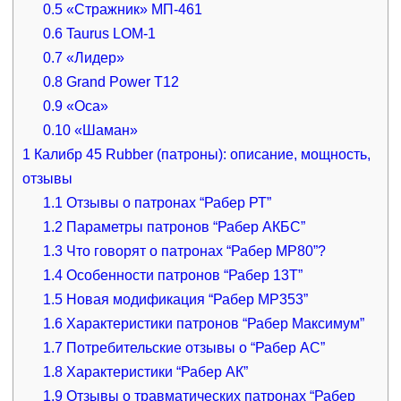
0.5
«Стражник» МП-461
0.6
Taurus LOM-1
0.7
«Лидер»
0.8
Grand Power T12
0.9
«Оса»
0.10
«Шаман»
1
Калибр 45 Rubber (патроны): описание, мощность,
отзывы
1.1
Отзывы о патронах “Рабер РТ”
1.2
Параметры патронов “Рабер АКБС”
1.3
Что говорят о патронах “Рабер МР80”?
1.4
Особенности патронов “Рабер 13Т”
1.5
Новая модификация “Рабер МР353”
1.6
Характеристики патронов “Рабер Максимум”
1.7
Потребительские отзывы о “Рабер АС”
1.8
Характеристики “Рабер АК”
1.9
Отзывы о травматических патронах “Рабер