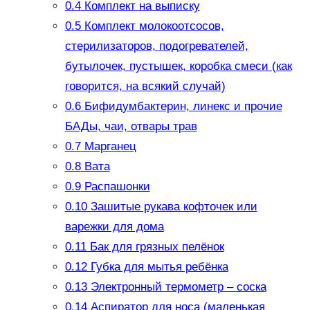
0.4
Комплект на выписку
0.5
Комплект молокоотсосов,
стерилизаторов, подогревателей,
бутылочек, пустышек, коробка смеси (как
говорится, на всякий случай)
0.6
Бифидумбактерин, линекс и прочие
БАДы, чаи, отвары трав
0.7
Марганец
0.8
Вата
0.9
Распашонки
0.10
Зашитые рукава кофточек или
варежки для дома
0.11
Бак для грязных пелёнок
0.12
Губка для мытья ребёнка
0.13
Электронный термометр – соска
0.14
Аспиратор для носа (маленькая