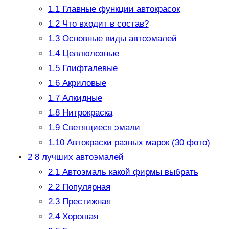
1.1
Главные функции автокрасок
1.2
Что входит в состав?
1.3
Основные виды автоэмалей
1.4
Целлюлозные
1.5
Глифталевые
1.6
Акриловые
1.7
Алкидные
1.8
Нитрокраска
1.9
Светящиеся эмали
1.10
Автокраски разных марок (30 фото)
2
8 лучших автоэмалей
2.1
Автоэмаль какой фирмы выбрать
2.2
Популярная
2.3
Престижная
2.4
Хорошая