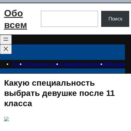
Перейти
Обо
к
Поиск
Поиск
содержимому
всем
О нас
Обратная связь
Правообладателям
Реклама
Какую специальность
выбрать девушке после 11
класса