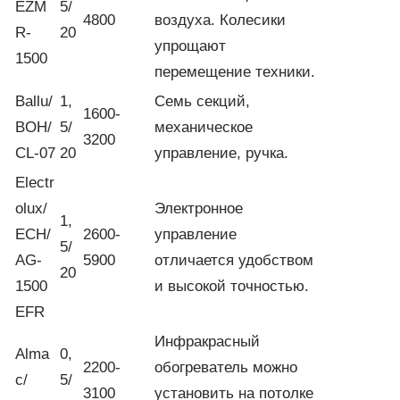
EZM
5/
4800
воздуха. Колесики
R-
20
упрощают
1500
перемещение техники.
Ballu/
1,
Семь секций,
1600-
BOH/
5/
механическое
3200
CL-07
20
управление, ручка.
Electr
olux/
Электронное
1,
ECH/
2600-
управление
5/
AG-
5900
отличается удобством
20
1500
и высокой точностью.
EFR
Инфракрасный
Alma
0,
2200-
обогреватель можно
c/
5/
3100
установить на потолке