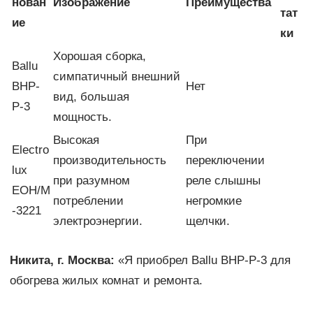
нован
Изображение
Преимущества
тат
ие
ки
Хорошая сборка,
Ballu
симпатичный внешний
BHP-
Нет
вид, большая
P-3
мощность.
Высокая
При
Electro
производительность
переключении
lux
при разумном
реле слышны
EOH/M
потреблении
негромкие
-3221
электроэнергии.
щелчки.
Никита, г. Москва:
«Я приобрел Ballu BHP-P-3 для
обогрева жилых комнат и ремонта.