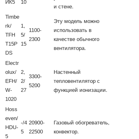
ИК5
10
и стене.
Timbe
Эту модель можно
rk/
1,
1100-
использовать в
TFH
5/
2300
качестве обычного
T15P
15
вентилятора.
DS
Electr
olux/
2,
Настенный
3300-
EFH/
2/
тепловентилятор с
5200
W-
27
функцией ионизации.
1020
Hoss
even/
-/4
20900-
Газовый обогреватель,
HDU-
5
22500
конвектор.
5