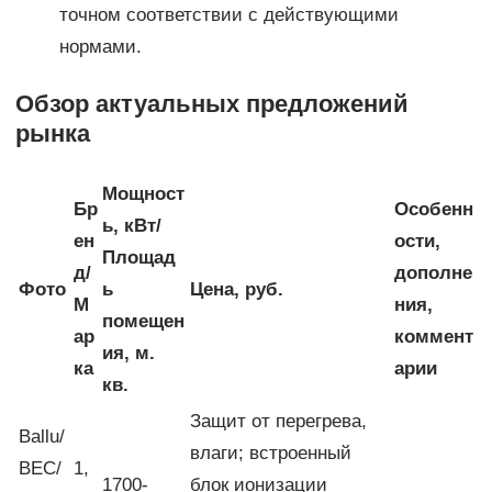
точном соответствии с действующими
нормами.
Обзор актуальных предложений
рынка
Мощност
Бр
Особенн
ь, кВт/
ен
ости,
Площад
д/
дополне
Фото
ь
Цена, руб.
М
ния,
помещен
ар
коммент
ия, м.
ка
арии
кв.
Защит от перегрева,
Ballu/
влаги; встроенный
BEC/
1,
1700-
блок ионизации