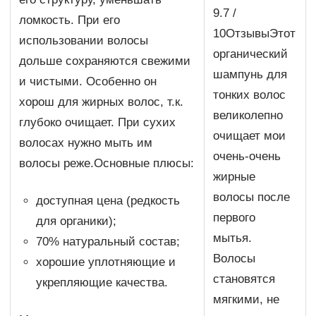
9.7 /
ломкость. При его
10ОтзывыЭтот
использовании волосы
органический
дольше сохраняются свежими
шампунь для
и чистыми. Особенно он
тонких волос
хорош для жирных волос, т.к.
великолепно
глубоко очищает. При сухих
очищает мои
волосах нужно мыть им
очень-очень
волосы реже.Основные плюсы:
жирные
волосы после
доступная цена (редкость
первого
для органики);
мытья.
70% натуральный состав;
Волосы
хорошие уплотняющие и
становятся
укрепляющие качества.
мягкими, не