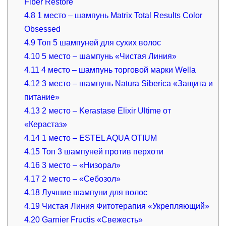
Fiber Restore
4.8
1 место – шампунь Matrix Total Results Color
Obsessed
4.9
Топ 5 шампуней для сухих волос
4.10
5 место – шампунь «Чистая Линия»
4.11
4 место – шампунь торговой марки Wella
4.12
3 место – шампунь Natura Siberica «Защита и
питание»
4.13
2 место – Kerastase Elixir Ultime от
«Керастаз»
4.14
1 место – ESTEL AQUA OTIUM
4.15
Топ 3 шампуней против перхоти
4.16
3 место – «Низорал»
4.17
2 место – «Себозол»
4.18
Лучшие шампуни для волос
4.19
Чистая Линия Фитотерапия «Укрепляющий»
4.20
Garnier Fructis «Свежесть»