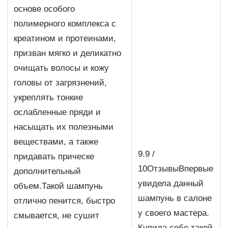
основе особого
полимерного комплекса с
креатином и протеинами,
призван мягко и деликатно
очищать волосы и кожу
головы от загрязнений,
укреплять тонкие
ослабленные пряди и
насыщать их полезными
веществами, а также
9.9 /
придавать прическе
10ОтзывыВпервые
дополнительный
увидела данный
объем.Такой шампунь
шампунь в салоне
отлично пенится, быстро
у своего мастера.
смывается, не сушит
Купила себе такой