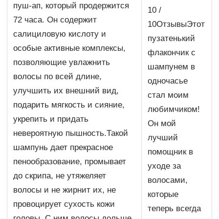
пуш-ап, который продержится
10 /
72 часа. Он содержит
10ОтзывыЭтот
салициловую кислоту и
пузатенький
особые активные комплексы,
флакончик с
позволяющие увлажнить
шампунем в
волосы по всей длине,
одночасье
улучшить их внешний вид,
стал моим
подарить мягкость и сияние,
любимчиком!
укрепить и придать
Он мой
невероятную пышность.Такой
лучший
шампунь дает прекрасное
помощник в
пенообразование, промывает
уходе за
до скрипа, не утяжеляет
волосами,
волосы и не жирнит их, не
которые
провоцирует сухость кожи
теперь всегда
головы. С ним волосы дольше