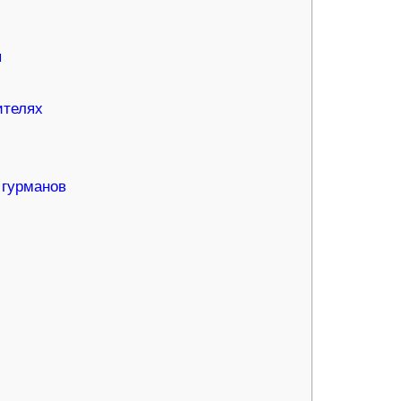
ы
ителях
 гурманов