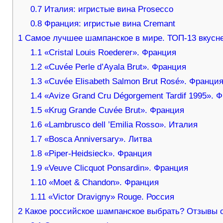
0.7
Италия: игристые вина Prosecco
0.8
Франция: игристые вина Cremant
1
Самое лучшее шампанское в мире. ТОП-13 вкусн
1.1
«Cristal Louis Roederer». Франция
1.2
«Cuvée Perle d’Ayala Brut». Франция
1.3
«Cuvée Elisabeth Salmon Brut Rosé». Франци
1.4
«Avize Grand Cru Dégorgement Tardif 1995». 
1.5
«Krug Grande Cuvée Brut». Франция
1.6
«Lambrusco dell ’Emilia Rosso». Италия
1.7
«Bosca Anniversary». Литва
1.8
«Piper-Heidsieck». Франция
1.9
«Veuve Clicquot Ponsardin». Франция
1.10
«Moet & Chandon». Франция
1.11
«Victor Dravigny» Rouge. Россия
2
Какое российское шампанское выбрать? Отзывы о