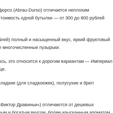
Дюрсо (Abrau-Durso) отличается неплохим
Стоимость одной бутылки — от 300 до 800 рублей
ублей) полный и насыщенный вкус, яркий фруктовый
е многочисленные пузырьки.
сь, это относится к дорогим вариантам — Империал
ще.
ладкие (для сладкоежек), полусухие и брют
«Виктор Дравиньи») отличаются от дешевых
ным и богатым вкусом, более изысканным ароматом.