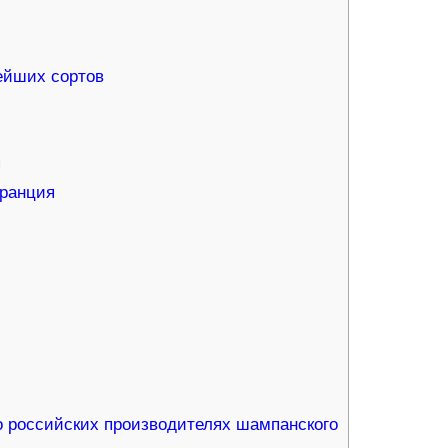
ейших сортов
я
Франция
 российских производителях шампанского