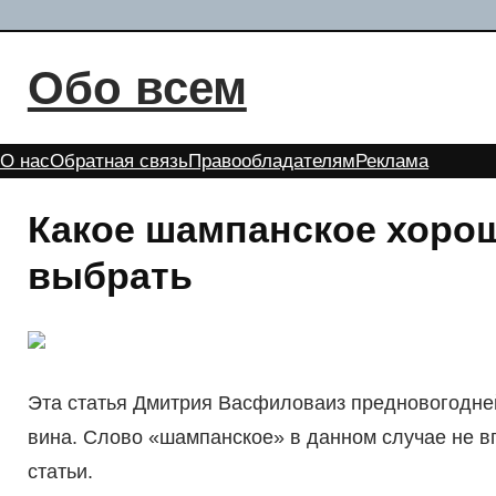
Перейти
к
Обо всем
содержимому
О нас
Обратная связь
Правообладателям
Реклама
Какое шампанское хороше
выбрать
Эта статья Дмитрия Васфиловаиз предновогодней
вина. Слово «шампанское» в данном случае не впо
статьи.