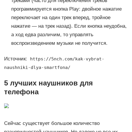
треками (часто для переключения треков
программируется кнопка Play: двойное нажатие
переключает на один трек вперед, тройное
нажатие — на трек назад). Если кнопка неудобна,
а ход едва различим, то управлять
воспроизведением музыки не получится.
Источник:
https://5nch.com/kak-vybrat-
naushniki-dlya-smartfona/
5 лучших наушников для
телефона
Сейчас существует большое количество
разновидностей наушников. Но далеко не все их