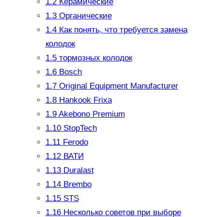
1.2
Керамические
1.3
Органические
1.4
Как понять, что требуется замена
колодок
1.5
тормозных колодок
1.6
Bosch
1.7
Original Equipment Manufacturer
1.8
Hankook Frixa
1.9
Akebono Premium
1.10
StopTech
1.11
Ferodo
1.12
ВАТИ
1.13
Duralast
1.14
Brembo
1.15
STS
1.16
Несколько советов при выборе