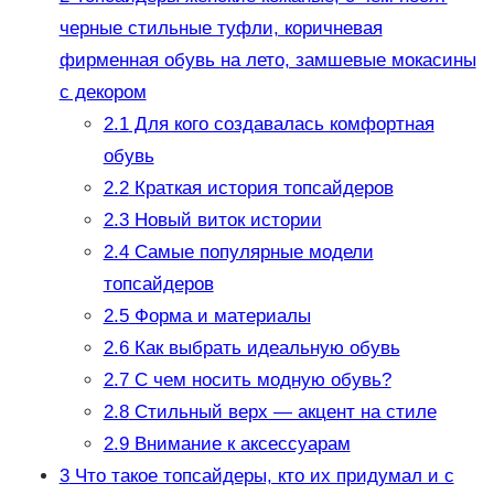
черные стильные туфли, коричневая
фирменная обувь на лето, замшевые мокасины
с декором
2.1
Для кого создавалась комфортная
обувь
2.2
Краткая история топсайдеров
2.3
Новый виток истории
2.4
Самые популярные модели
топсайдеров
2.5
Форма и материалы
2.6
Как выбрать идеальную обувь
2.7
С чем носить модную обувь?
2.8
Стильный верх — акцент на стиле
2.9
Внимание к аксессуарам
3
Что такое топсайдеры, кто их придумал и с