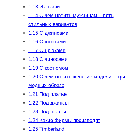
1.13
Из ткани
1.14
С чем носить мужчинам – пять
стильных вариантов
1.15
С джинсами
1.16
С шортами
1.17
С брюками
1.18
С чиносами
1.19
С костюмом
1.20
С чем носить женские модели – три
модных образа
1.21
Под платье
1.22
Под джинсы
1.23
Под шорты
1.24
Какие фирмы производят
1.25
Timberland