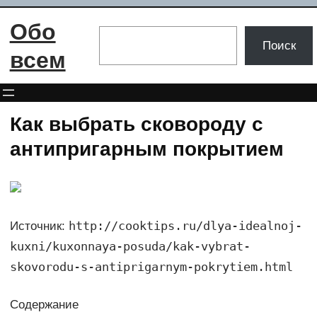
Перейти
Обо
к
Поиск
Поиск
содержимому
всем
Как выбрать сковороду с
антипригарным покрытием
http://cooktips.ru/dlya-idealnoj-
Источник:
kuxni/kuxonnaya-posuda/kak-vybrat-
skovorodu-s-antiprigarnym-pokrytiem.html
Содержание