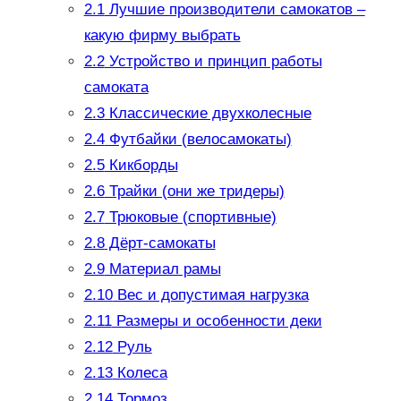
2.1
Лучшие производители самокатов –
какую фирму выбрать
2.2
Устройство и принцип работы
самоката
2.3
Классические двухколесные
2.4
Футбайки (велосамокаты)
2.5
Кикборды
2.6
Трайки (они же тридеры)
2.7
Трюковые (спортивные)
2.8
Дёрт-самокаты
2.9
Материал рамы
2.10
Вес и допустимая нагрузка
2.11
Размеры и особенности деки
2.12
Руль
2.13
Колеса
2.14
Тормоз