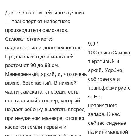
Далее в нашем рейтинге лучших
— транспорт от известного
производителя самокатов.
Самокат отличается
9.9 /
надежностью и долговечностью.
10ОтзывыСамока
Предназначен для малышей
т красивый и
ростом от 90 до 98 см.
яркий. Удобно
Маневренный, яркий, и, что очень
собирается и
важно, безопасный. В нижней
трансформируетс
части самоката, спереди, есть
я. Нет
специальный стоппер, который
неприятного
не дает ребенку вылететь вперед
запаха. К нас
при неудачном маневре: стоппер
сейчас сиденье
касается земли первым и
на минимальной
останавливает самокат. Уровень