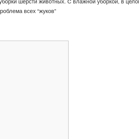
борки шерсти животных. С влажной уборкой, в цело
проблема всех “жуков”
!