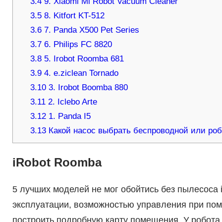
3.4
9. Xiaomi Mi Robot Vacuum Cleaner
3.5
8. Kitfort KT-512
3.6
7. Panda X500 Pet Series
3.7
6. Philips FC 8820
3.8
5. Irobot Roomba 681
3.9
4. e.ziclean Tornado
3.10
3. Irobot Boomba 880
3.11
2. Iclebo Arte
3.12
1. Panda I5
3.13
Какой насос выбрать беспроводной или ро
iRobot Roomba
5 лучших моделей не мог обойтись без пылесоса 
эксплуатации, возможностью управления при по
построить подробную карту помещения. У робота 