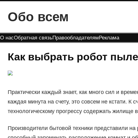
Перейти
Обо всем
к
содержимому
О нас
Обратная связь
Правообладателям
Реклама
Как выбрать робот пыле
Практически каждый знает, как много сил и време
каждая минута на счету, это совсем не кстати. К с
технологическому прогрессу содержать жилище в
Производители бытовой техники представили на 
способный запоминать расположение комнат и объ