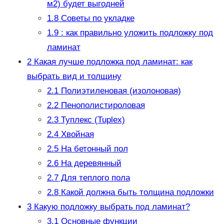
м2) будет выгодней
1.8
Советы по укладке
1.9
: как правильно уложить подложку под
ламинат
2
Какая лучше подложка под ламинат: как
выбрать вид и толщину
2.1
Полиэтиленовая (изолоновая)
2.2
Пенополистироловая
2.3
Туплекс (Tuplex)
2.4
Хвойная
2.5
На бетонный пол
2.6
На деревянный
2.7
Для теплого пола
2.8
Какой должна быть толщина подложки
3
Какую подложку выбрать под ламинат?
3.1
Основные функции