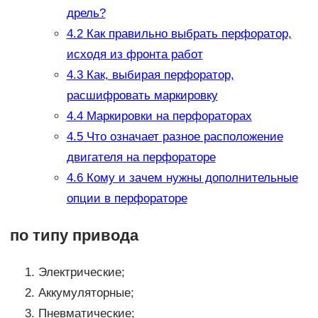
дрель?
4.2
Как правильно выбрать перфоратор,
исходя из фронта работ
4.3
Как, выбирая перфоратор,
расшифровать маркировку
4.4
Маркировки на перфораторах
4.5
Что означает разное расположение
двигателя на перфораторе
4.6
Кому и зачем нужны дополнительные
опции в перфораторе
по типу привода
Электрические;
Аккумуляторные;
Пневматические;