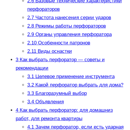
2.6
Базовые технические характеристики
перфораторов
2.7
Частота нанесения серии ударов
2.8
Режимы работы перфораторов
2.9
Органы управления перфоратора
2.10
Особенности патронов
2.11
Виды оснастки
3
Как выбрать перфоратор — советы и
рекомендации
3.1
Целевое применение инструмента
3.2
Какой перфоратор выбрать для дома?
3.3
Благоразумный выбор
3.4
Объявления
4
Как выбрать перфоратор: для домашниз
работ, для ремонта квартиры
4.1
Зачем перфоратор, если есть ударная