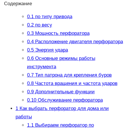
Содержание
0.1
по типу привода
0.2
по весу
0.3
Мощность перфоратора
0.4
Расположение двигателя перфоратора
0.5
Энергия удара
0.6
Основные режимы работы
инструмента
0.7
Тип патрона для крепления буров
0.8
Частота вращения и частота ударов
0.9
Дополнительные функции
0.10
Обслуживание перфоратора
1
Как выбрать перфоратор для дома или
работы
1.1
Выбираем перфоратор по