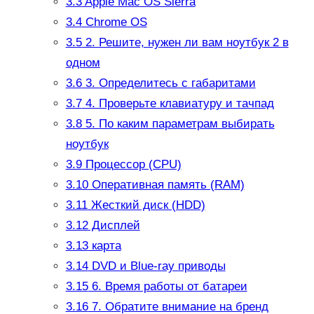
3.3
Apple Mac OS Sierra
3.4
Chrome OS
3.5
2. Решите, нужен ли вам ноутбук 2 в
одном
3.6
3. Определитесь с габаритами
3.7
4. Проверьте клавиатуру и тачпад
3.8
5. По каким параметрам выбирать
ноутбук
3.9
Процессор (CPU)
3.10
Оперативная память (RAM)
3.11
Жесткий диск (HDD)
3.12
Дисплей
3.13
карта
3.14
DVD и Blue-ray приводы
3.15
6. Время работы от батареи
3.16
7. Обратите внимание на бренд