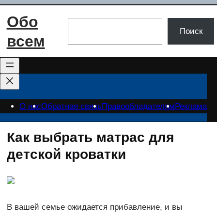
Перейти
Обо
к
Поиск
Поиск
содержимому
всем
О нас
Обратная связь
Правообладателям
Реклама
Как выбрать матрас для
детской кроватки
В вашей семье ожидается прибавление, и вы