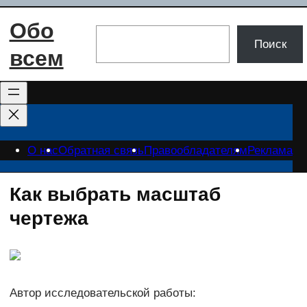
Перейти
Обо
к
Поиск
Поиск
содержимому
всем
О нас
Обратная связь
Правообладателям
Реклама
Как выбрать масштаб
чертежа
Автор исследовательской работы: