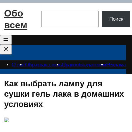
Перейти
Обо
к
Поиск
Поиск
содержимому
всем
О нас
Обратная связь
Правообладателям
Реклама
Как выбрать лампу для
сушки гель лака в домашних
условиях