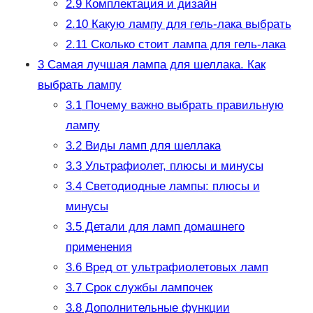
2.9
Комплектация и дизайн
2.10
Какую лампу для гель-лака выбрать
2.11
Сколько стоит лампа для гель-лака
3
Самая лучшая лампа для шеллака. Как
выбрать лампу
3.1
Почему важно выбрать правильную
лампу
3.2
Виды ламп для шеллака
3.3
Ультрафиолет, плюсы и минусы
3.4
Светодиодные лампы: плюсы и
минусы
3.5
Детали для ламп домашнего
применения
3.6
Вред от ультрафиолетовых ламп
3.7
Срок службы лампочек
3.8
Дополнительные функции