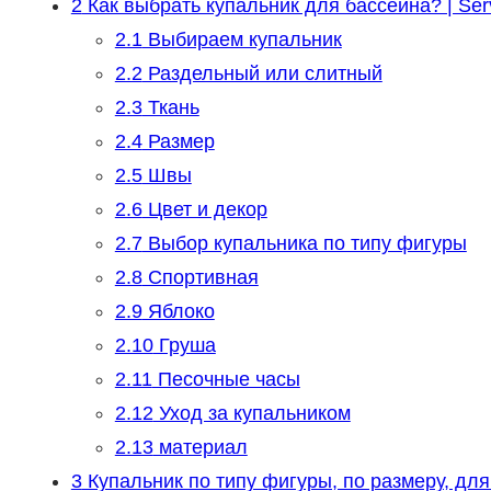
2
Как выбрать купальник для бассейна? | Ser
2.1
Выбираем купальник
2.2
Раздельный или слитный
2.3
Ткань
2.4
Размер
2.5
Швы
2.6
Цвет и декор
2.7
Выбор купальника по типу фигуры
2.8
Спортивная
2.9
Яблоко
2.10
Груша
2.11
Песочные часы
2.12
Уход за купальником
2.13
материал
3
Купальник по типу фигуры, по размеру, для