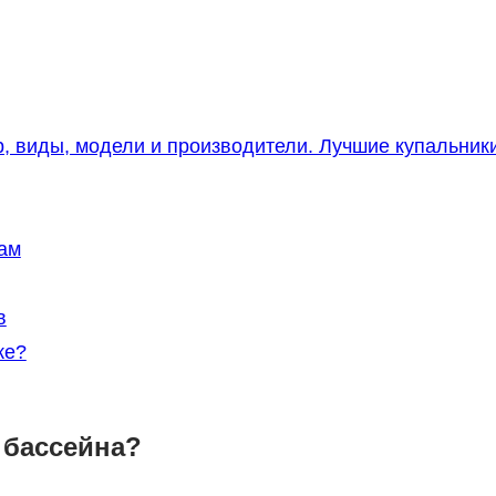
, виды, модели и производители. Лучшие купальник
ам
в
ке?
 бассейна?