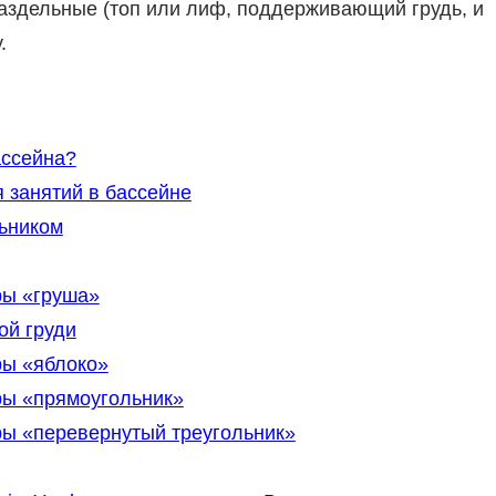
аздельные (топ или лиф, поддерживающий грудь, и
.
ассейна?
 занятий в бассейне
ьником
ры «груша»
ой груди
ры «яблоко»
ры «прямоугольник»
ры «перевернутый треугольник»