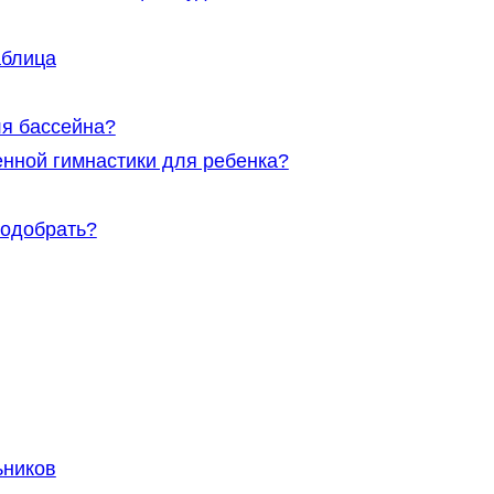
аблица
ля бассейна?
нной гимнастики для ребенка?
подобрать?
ьников