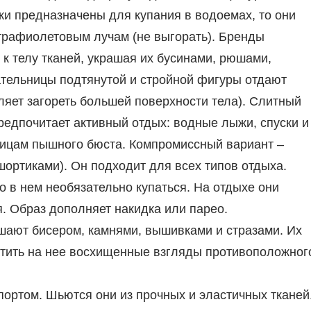
ики предназначены для купания в водоемах, то они
трафиолетовым лучам (не выгорать). Бренды
 к телу тканей, украшая их бусинами, рюшами,
ательницы подтянутой и стройной фигуры отдают
ляет загореть большей поверхности тела). Слитный
предпочитает активный отдых: водные лыжи, спуски и
ницам пышного бюста. Компромиссный вариант –
шортиками). Он подходит для всех типов отдыха.
то в нем необязательно купаться. На отдыхе они
. Образ дополняет накидка или парео.
ашают бисером, камнями, вышивками и стразами. Их
атить на нее восхищенные взгляды противоположног
портом. Шьются они из прочных и эластичных тканей