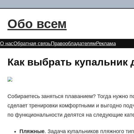
Перейти
к
Обо всем
содержимому
О нас
Обратная связь
Правообладателям
Реклама
Как выбрать купальник 
Собираетесь заняться плаванием? Тогда нужно п
сделает тренировки комфортными и выгодно под
по функциональности делятся на следующие кате
Пляжные
. Задача купальников пляжного ти