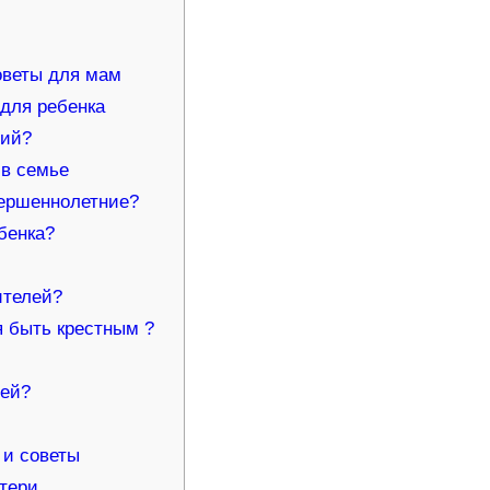
оветы для мам
для ребенка
гий?
 в семье
вершеннолетние?
бенка?
ителей?
я быть крестным ?
лей?
 и советы
тери