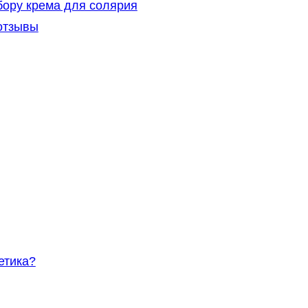
ору крема для солярия
отзывы
етика?