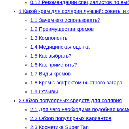
0.12
Рекомендации специалистов по выб
1
Какой крем для солярия лучший: советы и 
1.1
Зачем его использовать?
1.2
Преимущества кремов
1.3
Компоненты
1.4
Медицинская оценка
1.5
Как выбрать?
1.6
Как применять?
1.7
Виды кремов
1.8
Крем с эффектом быстрого загара
1.9
Отзывы
2
Обзор популярных средств для солярия
2.1
Для чего необходима подобная косм
2.2
Обзор популярных вариантов
2.3
Косметика Super Tan