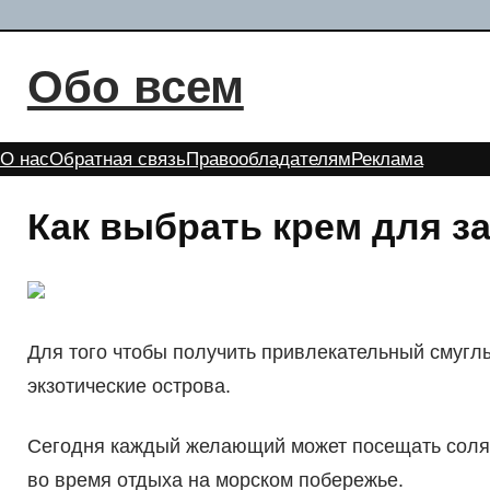
Перейти
к
Обо всем
содержимому
О нас
Обратная связь
Правообладателям
Реклама
Как выбрать крем для за
Для того чтобы получить привлекательный смуглы
экзотические острова.
Сегодня каждый желающий может посещать соляри
во время отдыха на морском побережье.