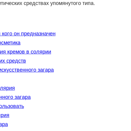
етических средствах упомянутого типа.
 кого он предназначен
осметика
ия кремов в солярии
их средств
скусственного загара
олярия
нного загара
ользовать
ярия
ара