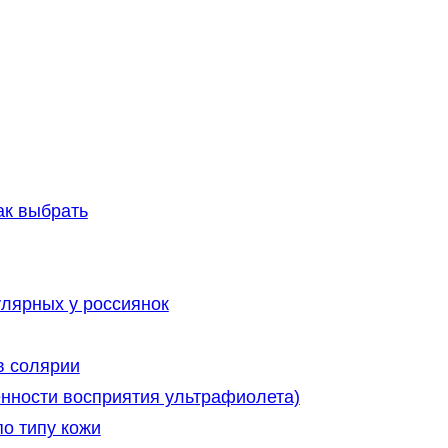
ак выбрать
улярных у россиянок
в солярии
енности восприятия ультрафиолета)
о типу кожи