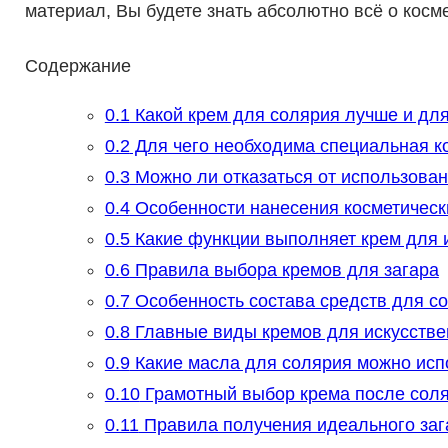
материал, Вы будете знать абсолютно всё о косм
Содержание
0.1
Какой крем для солярия лучше и для
0.2
Для чего необходима специальная к
0.3
Можно ли отказаться от использован
0.4
Особенности нанесения косметическ
0.5
Какие функции выполняет крем для и
0.6
Правила выбора кремов для загара
0.7
Особенность состава средств для с
0.8
Главные виды кремов для искусстве
0.9
Какие масла для солярия можно исп
0.10
Грамотный выбор крема после сол
0.11
Правила получения идеального заг