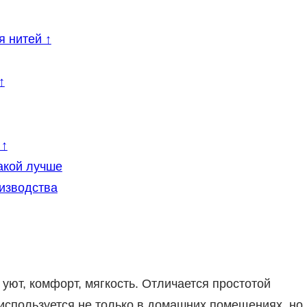
 нитей ↑
↑
 ↑
акой лучше
изводства
уют, комфорт, мягкость. Отличается простотой
о используется не только в домашних помещениях, но