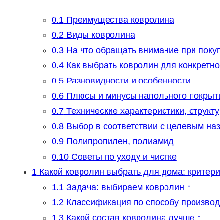
0.1
Преимущества ковролина
0.2
Виды ковролина
0.3
На что обращать внимание при поку
0.4
Как выбрать ковролин для конкретн
0.5
Разновидности и особенности
0.6
Плюсы и минусы напольного покрыт
0.7
Технические характеристики, структ
0.8
Выбор в соответствии с целевым на
0.9
Полипропилен, полиамид
0.10
Советы по уходу и чистке
1
Какой ковролин выбрать для дома: критер
1.1
Задача: выбираем ковролин ↑
1.2
Классификация по способу производ
1.3
Какой состав ковролина лучше ↑