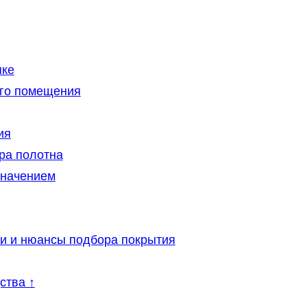
пке
ого помещения
ия
ура полотна
значением
ии и нюансы подбора покрытия
ства ↑