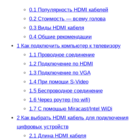
0.1
Популярность HDMI кабелей
0.2
Стоимость — всему голова
0.3
Виды HDMI кабеля
0.4
Общие рекомендации
1
Как подключить компьютер к телевизору
1.1
Проводное соединение
1.2
Подключение по HDMI
1.3
Подключение по VGA
1.4
При помощи S-Video
1.5
Беспроводное соединение
1.6
Через роутер (по wifi)
1.7
С помощью Miracast/Intel WiDi
2
Как выбрать HDMI кабель для подключения
цифровых устройств
2.1
Длина HDMI кабеля