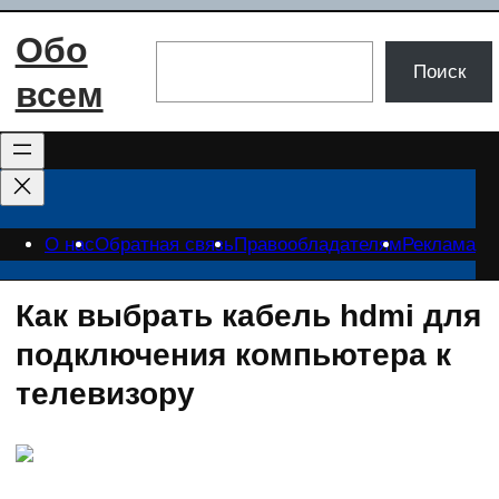
Перейти
Обо
к
Поиск
Поиск
содержимому
всем
О нас
Обратная связь
Правообладателям
Реклама
Как выбрать кабель hdmi для
подключения компьютера к
телевизору