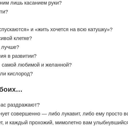
дним лишь касанием руки?
сти?
спускаются» и «жить хочется на всю катушку»?
сивой клетке?
ь лучше?
ия в развитии?
й, самой любимой и желанной?
ыли кислород?
обоих…
 вас раздражают?
нует совершенно — либо лукавит, либо ему просто в
ет, и каждый прохожий, мимолетно вам улыбнувшийся