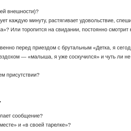
ей внешности)?
ет каждую минуту, растягивает удовольствие, спеш
ка»? Или торопится на свидании, постоянно смотрит 
енно перед приездом с брутальным «Детка, я сего
 вздохом — «малыша, я уже соскучился» и чуть ли не
м присутствии?
…
сылает сообщение?
месте» и «в своей тарелке»?