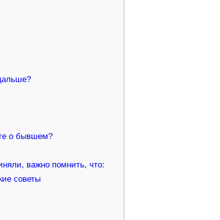
дальше?
те о бывшем?
няли, важно помнить, что:
кие советы