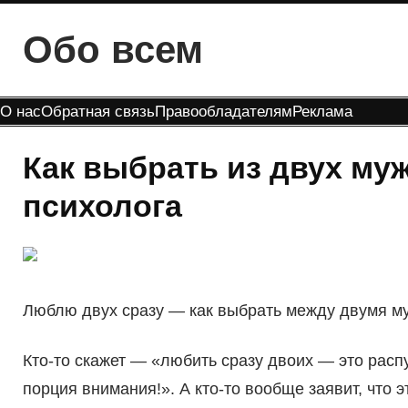
Перейти
Обо всем
к
содержимому
О нас
Обратная связь
Правообладателям
Реклама
Как выбрать из двух му
психолога
Люблю двух сразу — как выбрать между двумя м
Кто-то скажет — «любить сразу двоих — это расп
порция внимания!». А кто-то вообще заявит, что э