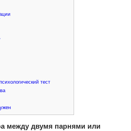
дации
?
психологический тест
тва
нужен
ра между двумя парнями или