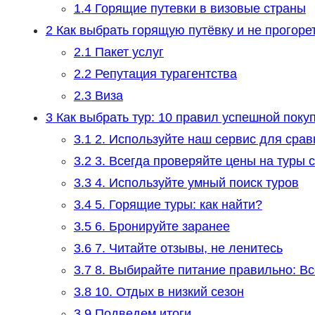
1.4
Горящие путевки в визовые страны
2
Как выбрать горящую путёвку и не прогоре
2.1
Пакет услуг
2.2
Репутация турагентства
2.3
Виза
3
Как выбрать тур: 10 правил успешной покуп
3.1
2. Используйте наш сервис для срав
3.2
3. Всегда проверяйте цены на туры 
3.3
4. Используйте умный поиск туров
3.4
5. Горящие туры: как найти?
3.5
6. Бронируйте заранее
3.6
7. Читайте отзывы, не ленитесь
3.7
8. Выбирайте питание правильно: Вс
3.8
10. Отдых в низкий сезон
3.9
Подведем итоги