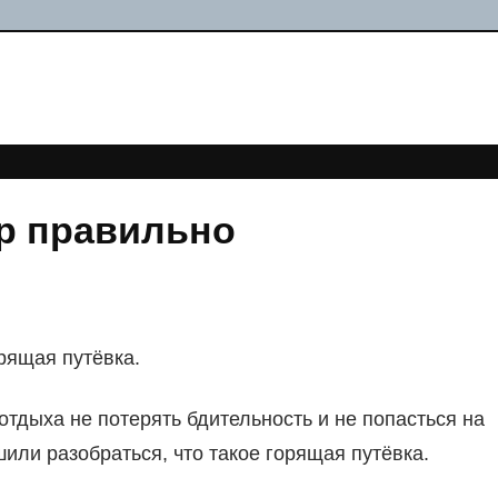
ур правильно
орящая путёвка.
тдыха не потерять бдительность и не попасться на
ли разобраться, что такое горящая путёвка.