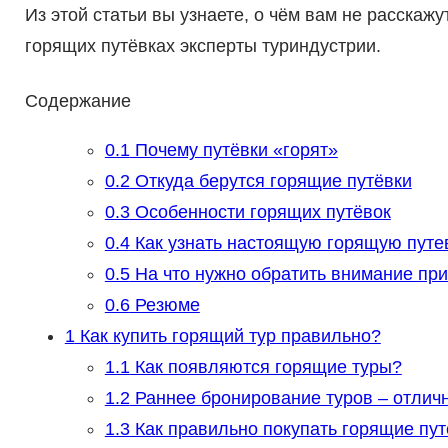
Из этой статьи вы узнаете, о чём вам не расскажу
горящих путёвках эксперты туриндустрии.
Содержание
0.1
Почему путёвки «горят»
0.2
Откуда берутся горящие путёвки
0.3
Особенности горящих путёвок
0.4
Как узнать настоящую горящую путе
0.5
На что нужно обратить внимание при
0.6
Резюме
1
Как купить горящий тур правильно?
1.1
Как появляются горящие туры?
1.2
Раннее бронирование туров – отличн
1.3
Как правильно покупать горящие пут