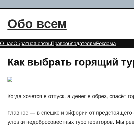
Перейти
к
Обо всем
содержимому
О нас
Обратная связь
Правообладателям
Реклама
Как выбрать горящий т
Когда хочется в отпуск, а денег в обрез, спасёт г
Главное — в спешке и эйфории от предстоящего о
уловки недобросовестных туроператоров. Мы реши