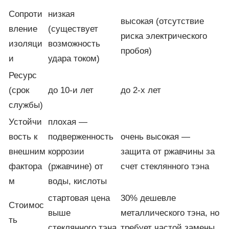
Сопроти
низкая
высокая (отсутствие
вление
(существует
риска электрического
изоляци
возможность
пробоя)
и
удара током)
Ресурс
(срок
до 10-и лет
до 2-х лет
службы)
Устойчи
плохая —
вость к
подверженность
очень высокая —
внешним
коррозии
защита от ржавчины за
фактора
(ржавчине) от
счет стеклянного тэна
м
воды, кислоты
стартовая цена
30% дешевле
Стоимос
выше
металлического тэна, но
ть
стеклянного тэна
требует частой замены