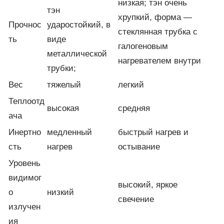
низкая; тэн очень
тэн
хрупкий, форма —
Прочнос
ударостойкий, в
стеклянная трубка с
ть
виде
галогеновым
металлической
нагревателем внутри
трубки;
Вес
тяжелый
легкий
Теплоотд
высокая
средняя
ача
Инертно
медленный
быстрый нагрев и
сть
нагрев
остывание
Уровень
видимог
высокий, яркое
о
низкий
свечение
излучен
ия