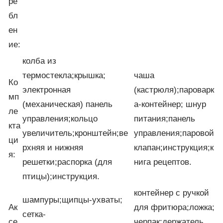
ре
бл
ен
ие:
колба из
термостекла;крышка;
чаша
Ко
электронная
(кастрюля);пароварк
мп
(механическая) панель
а-контейнер; шнур
ле
управления;кольцо
питания;панель
кта
увеличитель;кронштейн;ве
управления;паровой
ци
рхняя и нижняя
клапан;инструкция;к
я:
решетки;распорка (для
нига рецептов.
птицы);инструкция.
контейнер с ручкой
шампуры;щипцы-ухваты;
Ак
для фритюра;ложка;
сетка-
се
черпак;держатель