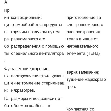
А
Пр
ин
конвекционный;
приготовление за
ци
термообработка продуктов
счет равномерного
п
горячим воздухом путем
распространения
ра
равномерного его
тепла в чаше от
бо
распределения с помощью
нагревательного
ты
специального вентилятора
элемента (ТЕНа)
:
Фу
запекание;жарение;
варка;запекание;
нк
варка;копчение;гриль;кваш
тушение;жарка;разо
ци
ение;томление;стерилизац
грев.
и:
ия;разогрев.
Га
размеры и вес зависит от
ба
объемов колбы — в
компактная со