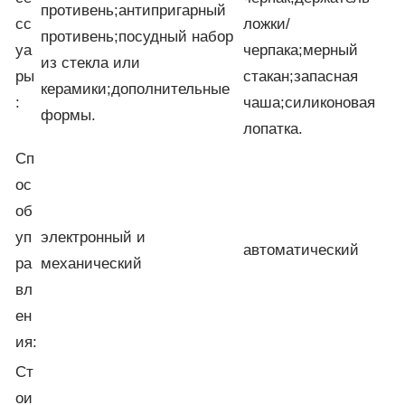
противень;антипригарный
сс
ложки/
противень;посудный набор
уа
черпака;мерный
из стекла или
ры
стакан;запасная
керамики;дополнительные
:
чаша;силиконовая
формы.
лопатка.
Сп
ос
об
уп
электронный и
автоматический
ра
механический
вл
ен
ия:
Ст
ои