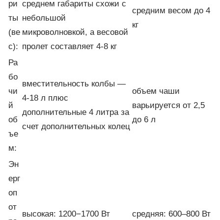
ри
среднем габариты схожи с
средним весом до 4
ты
небольшой
кг
(ве
микроволновкой, а весовой
с):
пролет составляет 4-8 кг
Ра
бо
вместительность колбы —
чи
объем чаши
4-18 л плюс
й
варьируется от 2,5
дополнительные 4 литра за
об
до 6 л
счет дополнительных колец
ъе
м:
Эн
ерг
оп
от
высокая: 1200−1700 Вт
средняя: 600–800 Вт