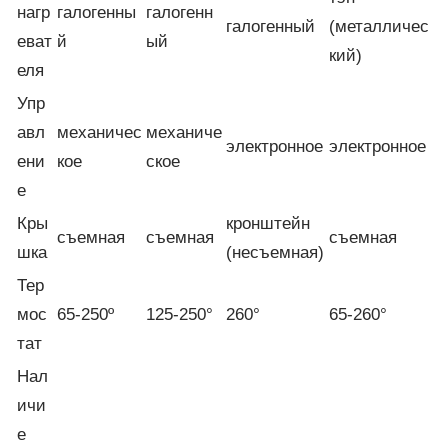
нагр
галогенны
галогенн
галогенный
(металличес
еват
й
ый
кий)
еля
Упр
авл
механичес
механиче
электронное
электронное
ени
кое
ское
е
Кры
кронштейн
съемная
съемная
съемная
шка
(несъемная)
Тер
мос
65-250º
125-250°
260°
65-260°
тат
Нал
ичи
е