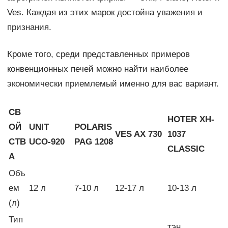
Ves. Каждая из этих марок достойна уважения и
признания.
Кроме того, среди представленных примеров
конвенционных печей можно найти наиболее
экономически приемлемый именно для вас вариант.
СВ
HOTER XH-
ОЙ
UNIT
POLARIS
VES AX 730
1037
СТВ
UCO-920
PAG 1208
CLASSIC
А
Объ
ем
12 л
7-10 л
12-17 л
10-13 л
(л)
Тип
тэн