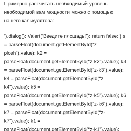
Примерно рассчитать необходимый уровень
необходимой вам мощности можно с помощью
нашего калькулятора:
‘).dialog(); //alert(‘Введите площадь!’); return false; } s
= parseFloat(document.getElementById(“z-
plosh”).value); k2 =
parseFloat(document.getElementById(“z-k2”).value); k3
= parseFloat(document.getElementById(“z-k3”).value);
k4 = parseFloat(document.getElementById(“z-
k4”).value); k5 =
parseFloat(document.getElementById(“z-k5”).value); k6
= parseFloat(document.getElementById(“z-k6”).value);
k7 = parseFloat(document.getElementById(“z-
k7”).value); k1 =
parseFloat(document.getElementById(“z-k1”).value);