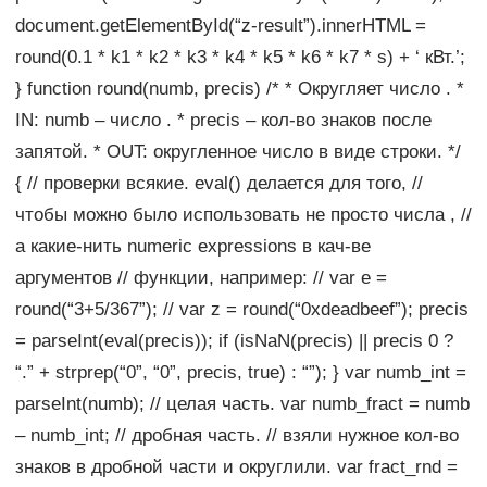
document.getElementById(“z-result”).innerHTML =
round(0.1 * k1 * k2 * k3 * k4 * k5 * k6 * k7 * s) + ‘ кВт.’;
} function round(numb, precis) /* * Округляет число . *
IN: numb – число . * precis – кол-во знаков после
запятой. * OUT: округленное число в виде строки. */
{ // проверки всякие. eval() делается для того, //
чтобы можно было использовать не просто числа , //
а какие-нить numeric expressions в кач-ве
аргументов // функции, например: // var e =
round(“3+5/367”); // var z = round(“0xdeadbeef”); precis
= parseInt(eval(precis)); if (isNaN(precis) || precis 0 ?
“.” + strprep(“0”, “0”, precis, true) : “”); } var numb_int =
parseInt(numb); // целая часть. var numb_fract = numb
– numb_int; // дробная часть. // взяли нужное кол-во
знаков в дробной части и округлили. var fract_rnd =