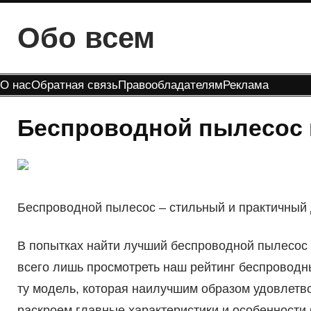
Перейти
Обо всем
к
содержимому
О нас
Обратная связь
Правообладателям
Реклама
Беспроводной пылесос 
Беспроводной пылесос – стильный и практичный
В попытках найти лучший беспроводной пылесос 
всего лишь просмотреть наш рейтинг беспроводн
ту модель, которая наилучшим образом удовлетв
раскроем главные характеристики и особенности