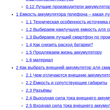
0.12
Лучшие производители аккумулято
1
Емкость аккумулятора телефона – какая лу
1.1
Техническая особенность источника 
1.2
Выбираем наилучшую емкость для 
1.3
Выбираем лучший смартфон по прои
1.4
Как снизить расход батареи?
1.5
Продлеваем жизнь аккумулятору
1.6
материал
2
Как выбрать внешний аккумулятор для см
2.1
Чем отличаются внешние аккумулят
2.2
Ёмкость и сопутствующие габариты
2.3
Разъёмы
2.4
Выходная сила тока внешнего аккум
2.5
Входная сила тока внешнего аккуму