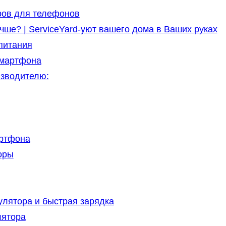
ров для телефонов
чше? | ServiceYard-уют вашего дома в Ваших руках
питания
смартфона
зводителю:
артфона
оры
улятора и быстрая зарядка
лятора