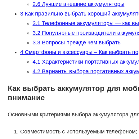
2.6
Лучшие внешние аккумуляторы
3
Как правильно выбрать хороший аккумулят
3.1
Телефонные аккумуляторы — как вы
3.2
Популярные производители аккумул
3.3
Вопросы прежде чем выбрать
4
Смартфоны и аксессуары – Как выбрать по
4.1
Характеристики портативных аккуму
4.2
Варианты выбора портативных акку
Как выбрать аккумулятор для моб
внимание
Основными критериями выбора аккумулятора для
Совместимость с используемым телефоном;