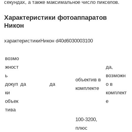
секундах, а также максимальное число пикселов.
Характеристики фотоаппаратов
Никон
характеристикиНикон d40d6030003100
возмо
жност
да,
ь
возможн
объектив в
докуп
да
да
о в
комплекте
ки
комплект
объек
е
тива
100-3200,
плюс