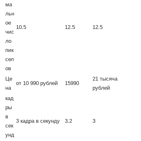
ма
льн
ое
10.5
12.5
12.5
чис
ло
пик
сел
ов
Це
21 тысяча
от 10 990 рублей
15990
на
рублей
кад
ры
в
3 кадра в секунду
3.2
3
сек
унд