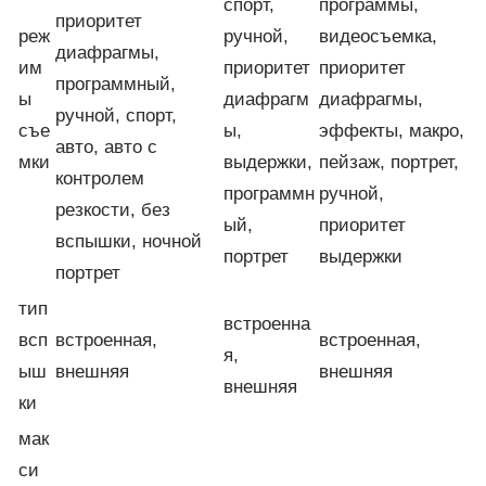
спорт,
программы,
приоритет
реж
ручной,
видеосъемка,
диафрагмы,
им
приоритет
приоритет
программный,
ы
диафрагм
диафрагмы,
ручной, спорт,
съе
ы,
эффекты, макро,
авто, авто с
мки
выдержки,
пейзаж, портрет,
контролем
программн
ручной,
резкости, без
ый,
приоритет
вспышки, ночной
портрет
выдержки
портрет
тип
встроенна
всп
встроенная,
встроенная,
я,
ыш
внешняя
внешняя
внешняя
ки
мак
си