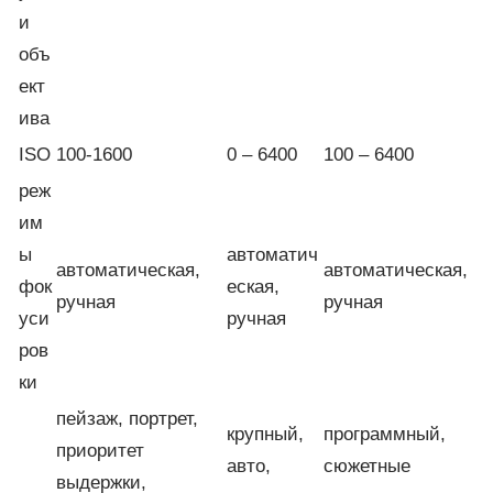
и
объ
ект
ива
ISO
100-1600
0 – 6400
100 – 6400
реж
им
ы
автоматич
автоматическая,
автоматическая,
фок
еская,
ручная
ручная
уси
ручная
ров
ки
пейзаж, портрет,
крупный,
программный,
приоритет
авто,
сюжетные
выдержки,