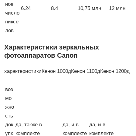
ное
6.24
8.4
10,75 млн
12 млн
число
пиксе
лов
Характеристики зеркальных
фотоаппаратов Canon
характеристикиКенон 1000дКенон 1100дКенон 1200д
воз
мо
жно
сть
док
да, также в
да, и в
да, и в
упк
комплекте
комплекте
комплекте