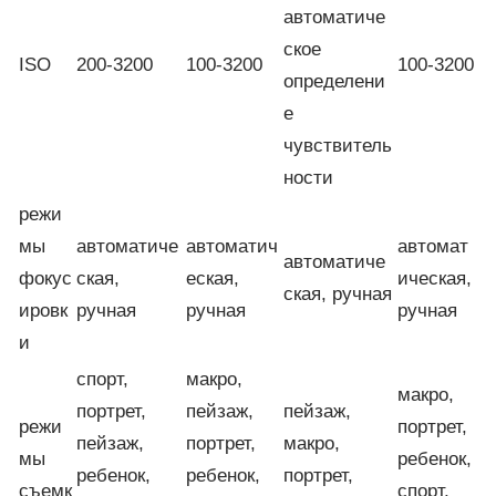
автоматиче
ское
ISO
200-3200
100-3200
100-3200
определени
е
чувствитель
ности
режи
мы
автоматиче
автоматич
автомат
автоматиче
фокус
ская,
еская,
ическая,
ская, ручная
ировк
ручная
ручная
ручная
и
спорт,
макро,
макро,
портрет,
пейзаж,
пейзаж,
режи
портрет,
пейзаж,
портрет,
макро,
мы
ребенок,
ребенок,
ребенок,
портрет,
съемк
спорт,