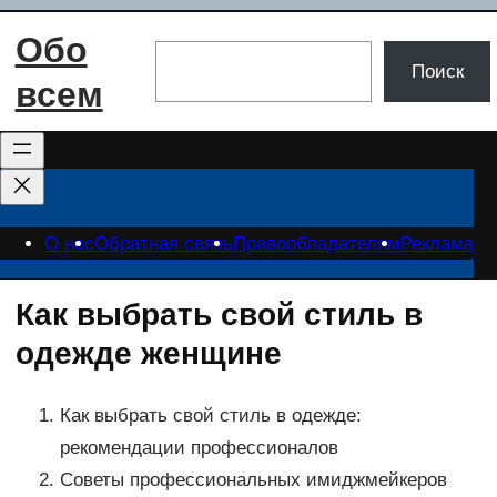
Перейти
Обо
к
Поиск
Поиск
содержимому
всем
О нас
Обратная связь
Правообладателям
Реклама
Как выбрать свой стиль в
одежде женщине
Как выбрать свой стиль в одежде:
рекомендации профессионалов
Советы профессиональных имиджмейкеров